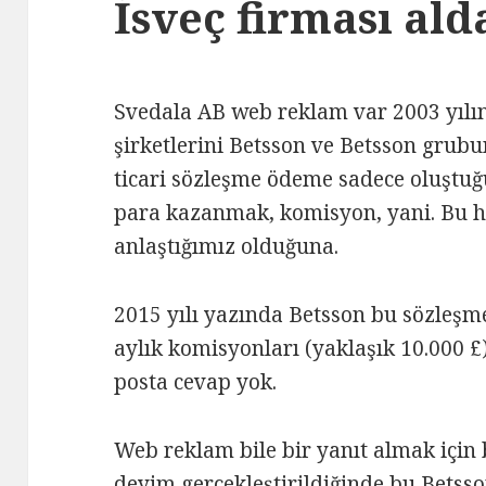
İsveç firması ald
Svedala AB web reklam var 2003 yıl
şirketlerini Betsson ve Betsson grubun
ticari sözleşme ödeme sadece oluştu
para kazanmak, komisyon, yani. Bu 
anlaştığımız olduğuna.
2015 yılı yazında Betsson bu sözleşm
aylık komisyonları (yaklaşık 10.000 £)
posta cevap yok.
Web reklam bile bir yanıt almak için
deyim gerçekleştirildiğinde bu Betsso