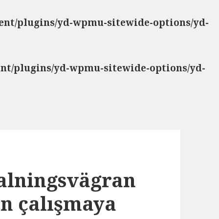
nt/plugins/yd-wpmu-sitewide-options/yd-
t/plugins/yd-wpmu-sitewide-options/yd-
talningsvägran
in çalışmaya